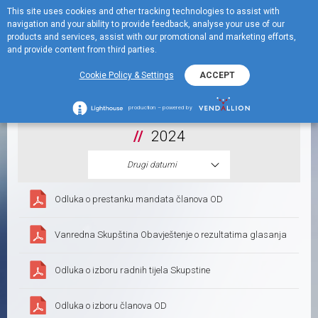
This site uses cookies and other tracking technologies to assist with
EN
navigation and your ability to provide feedback, analyse your use of our
Menu
products and services, assist with our promotional and marketing efforts,
and provide content from third parties.
Finansijske informacije
Cookie Policy & Settings
ACCEPT
production – powered by
2024
Drugi datumi
Odluka o prestanku mandata članova OD
Vanredna Skupština Obavještenje o rezultatima glasanja
Odluka o izboru radnih tijela Skupstine
Odluka o izboru članova OD