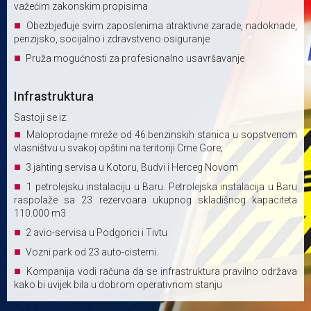
važećim zakonskim propisima
Obezbjeđuje svim zaposlenima atraktivne zarade, nadoknade,
penzijsko, socijalno i zdravstveno osiguranje
Pruža mogućnosti za profesionalno usavršavanje
Infrastruktura
Sastoji se iz:
Maloprodajne mreže od 46 benzinskih stanica u sopstvenom
vlasništvu u svakoj opštini na teritoriji Crne Gore;
3 jahting servisa u Kotoru, Budvi i Herceg Novom
1 petrolejsku instalaciju u Baru. Petrolejska instalacija u Baru
raspolaže sa 23 rezervoara ukupnog skladišnog kapaciteta
110.000 m3
2 avio-servisa u Podgorici i Tivtu
Vozni park od 23 auto-cisterni.
Kompanija vodi računa da se infrastruktura pravilno održava
kako bi uvijek bila u dobrom operativnom stanju