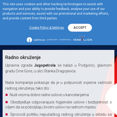
This site uses cookies and other tracking technologies to assist with
EN
navigation and your ability to provide feedback, analyse your use of our
Menu
products and services, assist with our promotional and marketing efforts,
and provide content from third parties.
Naša postrojenja
Cookie Policy & Settings
ACCEPT
+
Naša postrojenja
production – powered by
Radno okruženje
Upravna zgrada
Jugopetrola
se nalazi u Podgorici, glavnom
gradu Crne Gore, u ulici Stanka Dragojevića.
Naša kompanija pokazuje da je u potpunosti svjesna važnosti
radnog okruženja, tako što:
Nudi veoma dobre radne uslove u kancelarijama
Obezbjeđuje odgovarajuće higijenske uslove i bezbjednost s
ciljem da se poboljšaju životni uslovi na radnom mjestu
Sprovodi politiku nepušačkog radnog okruženja u skladu sa