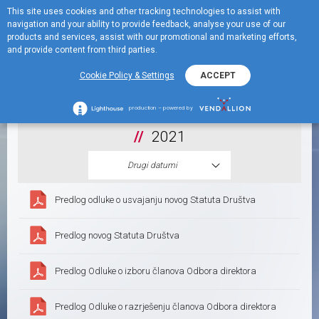
This site uses cookies and other tracking technologies to assist with
EN
navigation and your ability to provide feedback, analyse your use of our
Menu
products and services, assist with our promotional and marketing efforts,
and provide content from third parties.
Finansijske informacije
Cookie Policy & Settings
ACCEPT
production – powered by
2021
Drugi datumi
Predlog odluke o usvajanju novog Statuta Društva
Predlog novog Statuta Društva
Predlog Odluke o izboru članova Odbora direktora
Predlog Odluke o razrješenju članova Odbora direktora