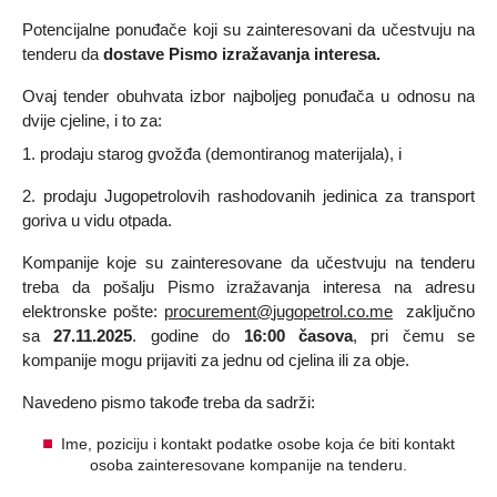
Potencijalne ponuđače koji su zainteresovani da učestvuju na
tenderu da
dostave Pismo izražavanja interesa.
Ovaj tender obuhvata
izbor najboljeg ponuđača u odnosu na
dvije cjeline
,
i to
za:
1. prodaju starog gvožđa (demontiranog materijala), i
2. prodaju Jugopetrolovih rashodovanih jedinica za transport
goriva u vidu otpada.
Kompanije koje su zainteresovane da učestvuju na tenderu
treba da pošalju Pismo izražavanja interesa na adresu
elektronske pošte:
procurement
@
jugopetrol
.
co
.
me
zaključno
sa
27.11
.2025
.
godine do
1
6
:00 časova
,
pri
č
emu
se
kompanije
mogu
prijaviti
za
jednu
od
cjelina
ili
za
obje
.
Navedeno pismo takođe treba da sadrži:
Ime, poziciju i kontakt podatke osobe koja će biti kontakt
osoba zainteresovane kompanije na tenderu.