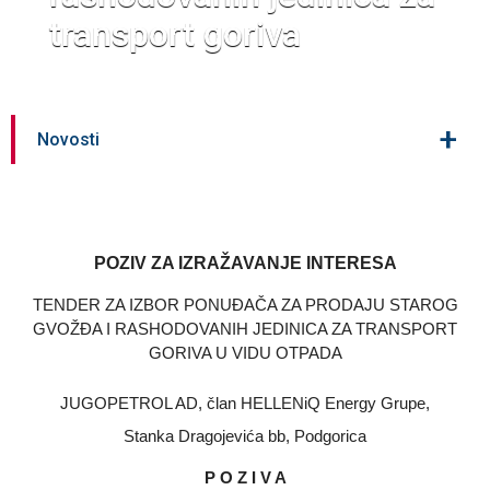
transport goriva
+
Novosti
POZIV ZA IZRAŽAVANJE INTERESA
TENDER ZA IZBOR PONUĐAČA ZA
PRODAJU STAROG
GVOŽĐA I RASHODOVANIH JEDINICA ZA TRANSPORT
GORIVA U VIDU OTPADA
JUGOPETROL AD, član HELLENiQ Energy Grupe,
Stanka Dragojevića bb, Podgorica
P O Z I V A