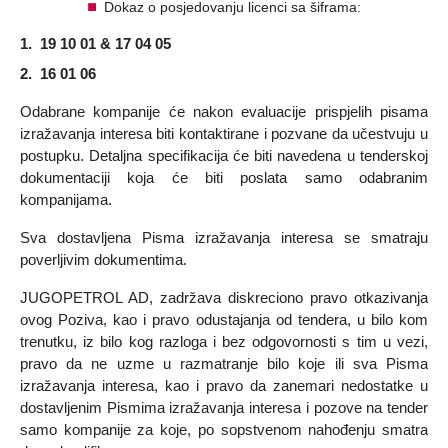
Dokaz o posjedovanju licenci sa šiframa:
1.
19 10 01 & 17 04 05
2.
16 01 06
Odabrane kompanije će nakon evaluacije prispjelih pisama
izražavanja interesa biti kontaktirane i pozvane da učestvuju u
postupku. Detaljna specifikacija će biti navedena u tenderskoj
dokumentaciji koja će biti poslata samo odabranim
kompanijama.
Sva dostavljena Pisma izražavanja interesa se smatraju
poverljivim dokumentima.
JUGOPETROL AD, zadržava diskreciono pravo otkazivanja
ovog Poziva, kao i pravo odustajanja od tendera, u bilo kom
trenutku, iz bilo kog razloga i bez odgovornosti s tim u vezi,
pravo da ne uzme u razmatranje bilo koje ili sva Pisma
izražavanja interesa, kao i pravo da zanemari nedostatke u
dostavljenim Pismima izražavanja interesa i pozove na tender
samo kompanije za koje, po sopstvenom nahođenju smatra