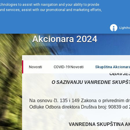
hnologies to assist with navigation and your ability to provide
nd services, assist with our promotional and marketing efforts,
Početna stranica
NOVOSTI
Skupština Akcionara
Obavještenje o 
Obavještenje o Sazivan
Akcionara 2024
Novosti
COVID-19 Novosti
Skupština Akcionar
OBAVJE
O SAZIVANJU VANREDNE SKUPŠ
Na osnovu čl. 135 i 149 Zakona o privrednim druš
Odluke Odbora direktora Društva broj: 90839
od 
VANREDNA SKUPŠTINA A