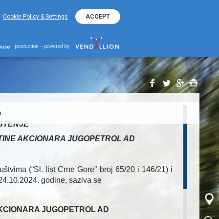
+38220401800
ΕΚΟ Kontakt Telefon
Cookie Policy & Settings
ACCEPT
Sazivanju Vanredne Skupštine Akcionara 2024
ju Vanredne Skupštine
production – powered by
a
ŠTENJE
TINE AKCIONARA JUGOPETROL AD
tvima (“Sl. list Crne Gore” broj 65/20 i 146/21) i
24.10.2024. godine, saziva se
KCIONARA JUGOPETROL AD