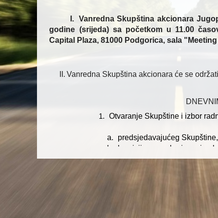
I.
Vanredna Skupština akcionara Jugop
godine (srijeda) sa početkom u 11.00 časo
Capital Plaza, 81000 Podgorica, sala "Meetin
II.
Vanredna
Skupština akcionara će se održat
D
NEVNI
Otvaranje Skupštine i izbor radni
1.
a.
predsjedavajućeg Skupštine
b.
komisije za prebrojavanje gl
c.
zapisničara,
d.
akcionara
koji ovjerava zapi
Prestanak mandata članova Odb
2.