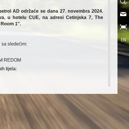
etrol AD održaće se
dana 27. novembra 2024.
va, u hotelu CUE, n
a adresi Cetinjska 7, The
g Room 1".
EN
i
sa sledećim:
M REDOM
h tijela:
,
asova,
snik
;
ora direktora;