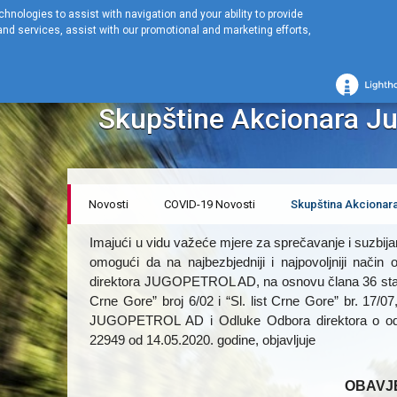
hnologies to assist with navigation and your ability to provide
nd services, assist with our promotional and marketing efforts,
Početna stranica
NOVOSTI
Skupština Akcionara
Obavještenje o 
Obavještenje o Odlaga
Skupštine Akcionara J
Novosti
COVID-19 Novosti
Skupština Akcionar
Imajući u vidu važeće mjere za sprečavanje i suzbij
omogući da na najbezbjedniji i najpovoljniji način
direktora JUGOPETROL AD, na osnovu člana 36 stav 5
Crne Gore” broj 6/02 i “Sl. list Crne Gore” br. 17/07
JUGOPETROL AD i Odluke Odbora direktora o odla
22949 od 14.05.2020. godine, objavljuje
OBAVJ