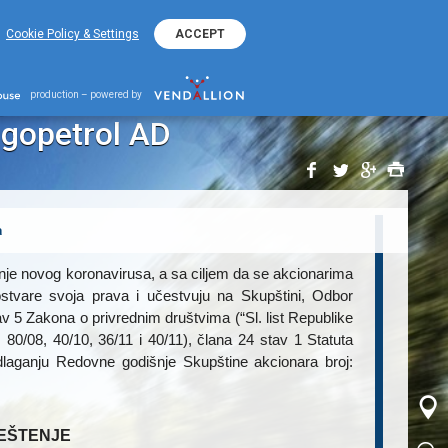
+38220401800
ΕΚΟ Kontakt Telefon
Cookie Policy & Settings
ACCEPT
Odlaganju Redovne Godišnje Skupštine Akcionara Jugopetrol AD
nju Redovne Godišnje
production – powered by
ugopetrol AD
a
anje novog koronavirusa, a sa ciljem da se akcionarima
 ostvare svoja prava i učestvuju na Skupštini, Odbor
 Zakona o privrednim društvima (“Sl. list Republike
, 80/08, 40/10, 36/11 i 40/11), člana 24 stav 1 Statuta
ganju Redovne godišnje Skupštine akcionara broj:
EŠTENJE