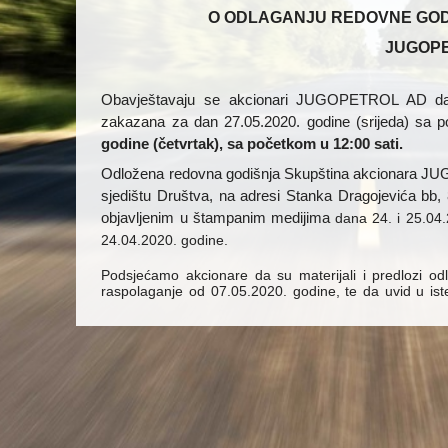
O ODLAGANJU REDOVNE GOD
JUGOP
Obavještavaju se akcionari JUGOPETROL AD da s
zakazana za dan
27.05.2020. godine (srijeda) sa
godine (četvrtak), sa početkom u 12:00 sati.
Odložena redovna godišnja Skupština akcionara J
sjedištu Društva, na adresi Stanka Dragojevića bb
objavljenim u
štampanim medijima
dana
24. i 25.04
24.04.2020. godine.
Podsjećamo akcionare da su materijali i predlozi odl
raspolaganje od 07.05.2020. godine, te da uvid u is
poslovnoj zgradi Društva u Podgorici, na adresi Sta
www.jugopetrol.co.me
Ovo obavještenje će biti dostupno akcionarima Društ
dodatne informacije u vezi Skupštine mogu se dobiti 