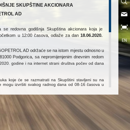
IŠNJE SKUPŠTINE AKCIONARA
ETROL AD
e redovna godišnja Skupština akcionara koja je
 početkom u 12:00 časova, odlaže za dan
18.06.2020.
EN
UGOPETROL AD održaće se na istom mjestu odnosno u
, 81000 Podgorica, sa nepromijenjenim dnevnim redom
.2020. godine i na internet strani društva počev od dana
uka koje će se razmatrati na Skupštini stavljeni su na
te mogu izvršiti svakog radnog dana od 08-16 časova u
nka Dragojevića bb, kao i na internet stranici Društva
va i na internet stranici:
www.jugopetrol.co.me
, a sve
putem telefona: +382 20 401 802.